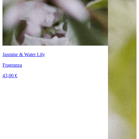
Jasmine & Water Lily
Fragranza
43,00 €