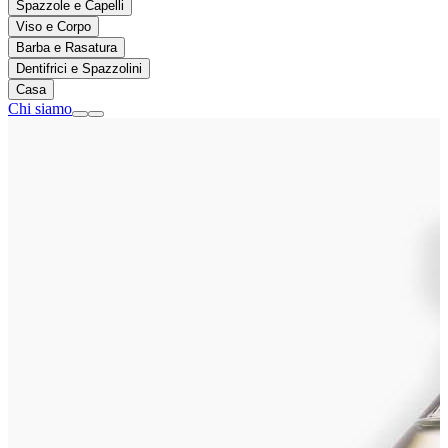
Spazzole e Capelli
Viso e Corpo
Barba e Rasatura
Dentifrici e Spazzolini
Casa
Chi siamo