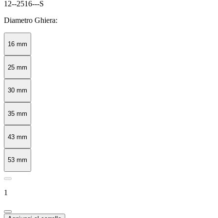
12--2516---S
Diametro Ghiera:
16 mm
25 mm
30 mm
35 mm
43 mm
53 mm
1