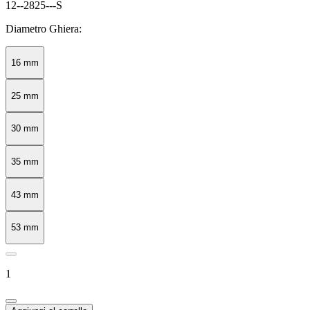
12--2825---S
Diametro Ghiera:
16 mm
25 mm
30 mm
35 mm
43 mm
53 mm
1