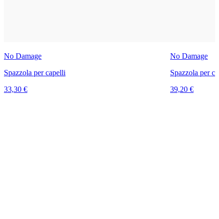
No Damage
No Damage
Spazzola per capelli
Spazzola per ca
33,30 €
39,20 €