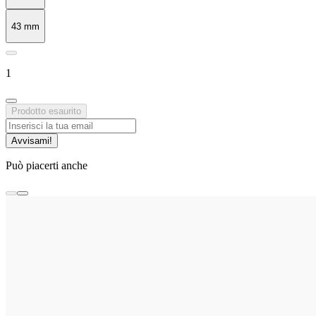
43 mm
1
Prodotto esaurito
Avvisami!
Può piacerti anche