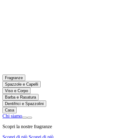
Fragranze
Spazzole e Capelli
Viso e Corpo
Barba e Rasatura
Dentifrici e Spazzolini
Casa
Chi siamo
Scopri la nostre fragranze
Scopri di più
Scopri di più