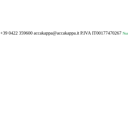
fono +39 0422 359600 accakappa@accakappa.it P.IVA IT00177470267
Nu