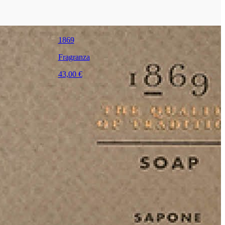
1869
Fragranza
43,00 €