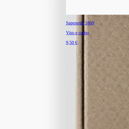
Saponetta 1869
Viso e corpo
9,50 €