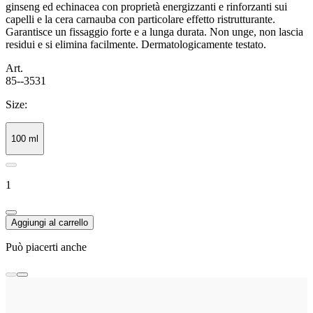
ginseng ed echinacea con proprietà energizzanti e rinforzanti sui
capelli e la cera carnauba con particolare effetto ristrutturante.
Garantisce un fissaggio forte e a lunga durata. Non unge, non lascia
residui e si elimina facilmente. Dermatologicamente testato.
Art.
85--3531
Size:
100 ml
1
Aggiungi al carrello
Può piacerti anche